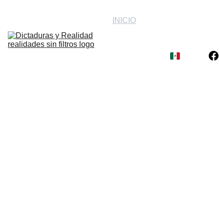
INICIO
Dictaduras
Religiones
Comunismo
Sectas
Corrupción
Contacto