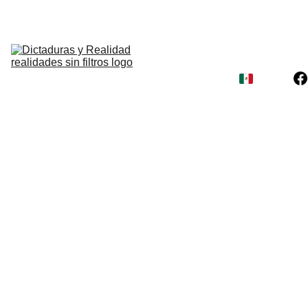
INICIO
Dictaduras
Religiones
Comunismo
Sectas
Corrupción
Contacto